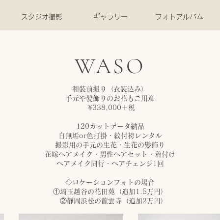
影
スタジオ撮影
ギャラリー
フォトアルバム
WASO
和装前撮り（衣装込み）
手元や髪飾りのお花もご用意
¥338,000＋税
120カットデータ納品
​白無垢or色打掛・紋付袴レンタル
撮影用の手元の生花・生花の髪飾り
花嫁ヘアメイク・男性ヘアセット・着付け
​ヘアメイク同行・ヘアチェンジ1回
◇ロケーションフォトの場合
①埼玉越谷の花田苑（追加1.5万円）
②静岡浜松の龍雲寺（追加2万円）