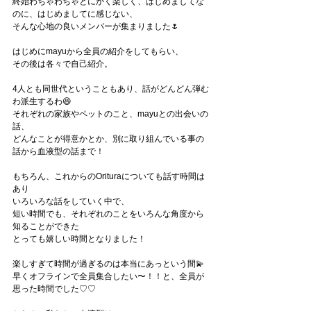
終始わちゃわちゃとにかく楽しく、はじめましてな
のに、はじめましてに感じない、
そんな心地の良いメンバーが集まりました🌷
はじめにmayuから全員の紹介をしてもらい、
その後は各々で自己紹介。
4人とも同世代ということもあり、話がどんどん弾む
わ派生するわ😆
それぞれの家族やペットのこと、mayuとの出会いの
話、
どんなことが得意かとか、別に取り組んでいる事の
話から血液型の話まで！
もちろん、これからのOrituraについても話す時間は
あり
いろいろな話をしていく中で、
短い時間でも、それぞれのことをいろんな角度から
知ることができた
とっても嬉しい時間となりました！
楽しすぎて時間が過ぎるのは本当にあっという間💫
早くオフラインで全員集合したい〜！！と、全員が
思った時間でした♡♡