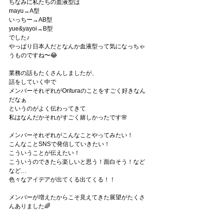
ちなみに私たちの血液型は
mayu→A型
いっちー→AB型
yue&yayoi→B型
でした♪
やっぱり日本人だとなんか血液型って気になっちゃ
うものですね〜😂
業務の話もたくさんしましたが、
話をしていく中で
メンバーそれぞれがOrituraのことをすごく好きなん
だなぁ
というのがよく伝わってきて
私はなんだかそれがすごく嬉しかったです🌸
メンバーそれぞれがこんなことやってみたい！
こんなことSNSで発信していきたい！
こういうことが伝えたい！
こういうのできたら楽しいと思う！面白そう！など
など…
色々なアイデアが出てくる出てくる！！
メンバーが増えたからこそ見えてきた展望がたくさ
んありました🌈