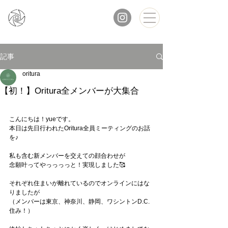
記事
oritura
【初！】Oritura全メンバーが大集合
こんにちは！yueです。
本日は先日行われたOritura全員ミーティングのお話
を♪
私も含む新メンバーを交えての顔合わせが
念願叶ってやっっっっと！実現しました🥰
それぞれ住まいが離れているのでオンラインにはな
りましたが
（メンバーは東京、神奈川、静岡、ワシントンD.C.
住み！）