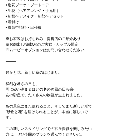
• 造花ブーケ・ブートニア
• 生花（ヘアアレンジ・手元用）
• 新婦ヘアメイク・新郎ヘアセット
• 着付け
• 撮影申請料・出張費
※お衣装はお持ち込み・提携店のご紹介あり
※お顔出し掲載OKのご夫婦・カップル限定
※ムービーオプションはお問い合わせください
⸻
砂丘と花、新しい章のはじまり。
猛烈な暑さの日も、
耳に砂が溜まるほどの冬の強風の日も😂
あの砂丘で、たくさんの物語が生まれました。
あの景色にまた戻れること、そしてまた新しい形で 
“砂丘と花” を届けられることが、本当に嬉しいで
す。
この新しいスタイリングでの砂丘撮影を楽しみたい
方は、ぜひ今回のプランを選んでくださいね。