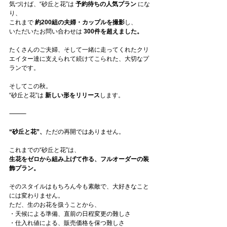
気づけば、“砂丘と花”は 
予約待ちの人気プラン
 にな
り、
これまで 
約200組の夫婦・カップルを撮影
し、
いただいたお問い合わせは 
300件を超えました。
たくさんのご夫婦、そして一緒に走ってくれたクリ
エイター達に支えられて続けてこられた、大切なプ
ランです。
そしてこの秋。
“砂丘と花”は 
新しい形をリリース
します。
⸻
“砂丘と花”、
ただの再開ではありません。
これまでの“砂丘と花”は、
生花をゼロから組み上げて作る、フルオーダーの装
飾プラン。
そのスタイルはもちろん今も素敵で、大好きなこと
には変わりません。
ただ、生のお花を扱うことから、
・天候による準備、直前の日程変更の難しさ
・仕入れ値による、販売価格を保つ難しさ