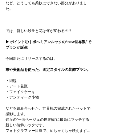
など、どうしても柔軟にできない部分がありまし
た。
⸻
では、新しい砂丘と花は何が変わるの？
▶︎ ポイント①｜ボヘミアンルックの“new世界観”で
プランが誕生
今回新たにリリースするのは、
布や美術品を使った、固定スタイルの装飾プラン。
・絨毯
・アート花瓶
・フェイクケーキ
・アンティーク小物
などを組み合わせた、世界観の完成されたセットで
撮影します。
砂丘の“一面ベージュの世界観”に最高にマッチする、
新しい装飾ルックです。
フォトグラファー目線で、めちゃくちゃ映えます...