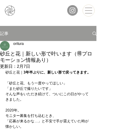
記事
oritura
砂丘と花｜新しい形で叶います（🉐プロ
モーション情報あり）
更新日：
2月7日
砂丘と花｜
3年半ぶりに、新しい形で戻ってきます。
「砂丘と花、もう一度やってほしい」
「また砂丘で撮りたいです」
そんな声をいただき続けて、ついにこの日がやって
きました。
2020年。
モニター募集を打ち込むとき、
「応募が来るかな…」と不安で手が震えていた時が
懐かしい。