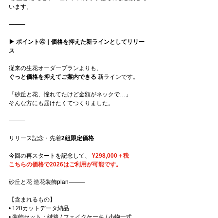
います。
⸻
▶︎ ポイント④｜価格を抑えた新ラインとしてリリー
ス
従来の生花オーダープランよりも、
ぐっと価格を抑えてご案内できる
 新ラインです。
「砂丘と花、憧れてたけど金額がネックで…」
そんな方にも届けたくてつくりました。
⸻
リリース記念・先着
2組限定価格
今回の再スタートを記念して、
¥298,000＋税
こちらの価格で2026はご利用が可能です。
砂丘と花 造花装飾plan⸻
【含まれるもの】
• 120カットデータ納品
• 装飾セット：絨毯 / フェイクケーキ / 小物一式