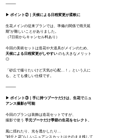
⸻
▶︎ ポイント②｜天候による日程変更が柔軟に
生花メインの従来プランでは、準備の関係で雨天延
期”が難しいことがありました。
（7日前からキャンセル料あり）
今回の美術セットは造花や大道具がメインのため、
天候による日程変更がしやすい
 のも大きなメリット
◎
「砂丘で撮りたいけど天気が心配…！」という人に
も、とても優しい仕様です。
⸻
▶︎ ポイント③｜手に持つブーケだけは、生花でニュ
アンス撮影が可能
今回のプランは装飾は造花セットですが、
撮影で使う 
手元ブーケだけ季節の生花をセレクト
。
風に揺れたり、光を透かしたり…
“砂丘と花”らしいニュアンスカットはそのまま残して