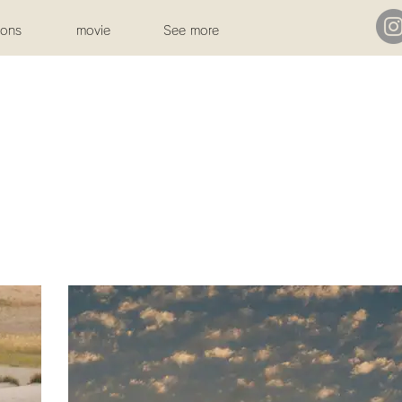
ions
movie
See more