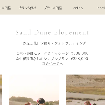
ン&価格
プラン&価格
プラン&価格
gallery
locat
Sand Dune Elopement
「砂丘と花」前撮り・フォトウェディング
①生花装飾セット付きパッケージ ¥338,000​
②生花装飾なしのシンプルプラン ¥228,000
​
料金ページ
へ